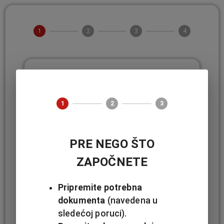
1
2
3
4
Polisa
Broj polise ili JMBG osiguranika
*
1
2
3
Osigurani rizik
PRE NEGO ŠTO
ZAPOČNETE
Datum nastanka osiguranog
Pripremite potrebna 
slučaja
dokumenta
 (navedena u 
Datum*
sledećoj poruci).