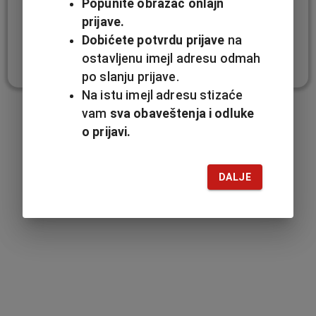
Popunite obrazac onlajn 
prijave.
Dobićete potvrdu prijave
 na 
DALJE
ostavljenu imejl adresu odmah 
po slanju prijave.
Na istu imejl adresu stizaće 
vam
 sva obaveštenja i odluke 
o prijavi.
DALJE